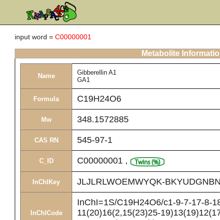
input word =
C00000001
Metabolite Informati
Gibberellin A1
Name
GA1
C19H24O6
Formula
348.1572885
Mw
545-97-1
CAS RN
C00000001
,
C_ID
JLJLRLWOEMWYQK-BKYUDGNBN
InChIKey
InChI=1S/C19H24O6/c1-9-7-17-8-18(
11(20)16(2,15(23)25-19)13(19)12(1
InChICode