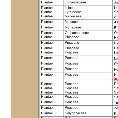
Plantae
Juglandaceae
Ju
Plantae
Liliaceae
Li
Plantae
Lythraceae
So
Plantae
Malvaceae
Ab
Plantae
Malvaceae
Al
Plantae
Myrtaceae
Eu
Plantae
Orobanchaceae
Or
Plantae
Pinaceae
Pi
Plantae
Pinaceae
Pi
Plantae
Pinaceae
Ps
Plantae
Poaceae
Lo
Plantae
Poaceae
Lo
Plantae
Poaceae
Or
Plantae
Poaceae
Pe
Plantae
Poaceae
Ph
Plantae
Poaceae
Ph
Plantae
Poaceae
Sa
Plantae
Poaceae
Sa
Plantae
Poaceae
Se
Plantae
Poaceae
Tr
Plantae
Poaceae
Z
Plantae
Polygonaceae
Ru