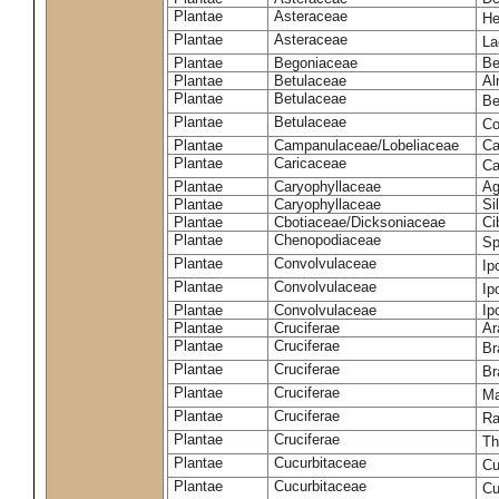
Plantae
Asteraceae
He
Plantae
Asteraceae
La
Plantae
Begoniaceae
Be
Plantae
Betulaceae
Al
Plantae
Betulaceae
Be
Plantae
Betulaceae
Co
Plantae
Campanulaceae/Lobeliaceae
Ca
Plantae
Caricaceae
Ca
Plantae
Caryophyllaceae
Ag
Plantae
Caryophyllaceae
Si
Plantae
Cbotiaceae/Dicksoniaceae
Ci
Plantae
Chenopodiaceae
Sp
Plantae
Convolvulaceae
Ip
Plantae
Convolvulaceae
Ip
Plantae
Convolvulaceae
Ip
Plantae
Cruciferae
Ar
Plantae
Cruciferae
Br
Plantae
Cruciferae
Br
Plantae
Cruciferae
Ma
Plantae
Cruciferae
Ra
Plantae
Cruciferae
Th
Plantae
Cucurbitaceae
Cu
Plantae
Cucurbitaceae
Cu