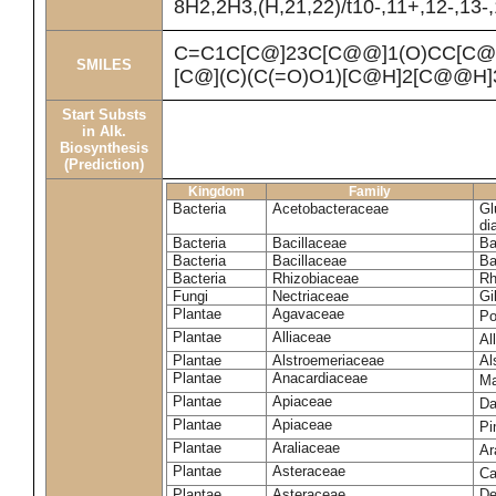
8H2,2H3,(H,21,22)/t10-,11+,12-,13-
C=C1C[C@]23C[C@@]1(O)CC[C@
SMILES
[C@](C)(C(=O)O1)[C@H]2[C@@H]
Start Substs
in Alk.
Biosynthesis
(Prediction)
Kingdom
Family
Bacteria
Acetobacteraceae
Gl
di
Bacteria
Bacillaceae
Ba
Bacteria
Bacillaceae
Ba
Bacteria
Rhizobiaceae
Rh
Fungi
Nectriaceae
Gi
Plantae
Agavaceae
Po
Plantae
Alliaceae
Al
Plantae
Alstroemeriaceae
Al
Plantae
Anacardiaceae
Ma
Plantae
Apiaceae
Da
Plantae
Apiaceae
Pi
Plantae
Araliaceae
Ar
Plantae
Asteraceae
Ca
Plantae
Asteraceae
De