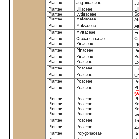
Plantae
Juglandaceae
Ju
Plantae
Liliaceae
Li
Plantae
Lythraceae
So
Plantae
Malvaceae
Ab
Plantae
Malvaceae
Al
Plantae
Myrtaceae
Eu
Plantae
Orobanchaceae
Or
Plantae
Pinaceae
Pi
Plantae
Pinaceae
Pi
Plantae
Pinaceae
Ps
Plantae
Poaceae
Lo
Plantae
Poaceae
Lo
Plantae
Poaceae
Or
Plantae
Poaceae
Pe
Plantae
Poaceae
Ph
Plantae
Poaceae
Ph
Plantae
Poaceae
Sa
Plantae
Poaceae
Sa
Plantae
Poaceae
Se
Plantae
Poaceae
Tr
Plantae
Poaceae
Z
Plantae
Polygonaceae
Ru