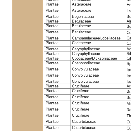
Plantae
Asteraceae
He
Plantae
Asteraceae
La
Plantae
Begoniaceae
Be
Plantae
Betulaceae
Al
Plantae
Betulaceae
Be
Plantae
Betulaceae
Co
Plantae
Campanulaceae/Lobeliaceae
Ca
Plantae
Caricaceae
Ca
Plantae
Caryophyllaceae
Ag
Plantae
Caryophyllaceae
Si
Plantae
Cbotiaceae/Dicksoniaceae
Ci
Plantae
Chenopodiaceae
Sp
Plantae
Convolvulaceae
Ip
Plantae
Convolvulaceae
Ip
Plantae
Convolvulaceae
Ip
Plantae
Cruciferae
Ar
Plantae
Cruciferae
Br
Plantae
Cruciferae
Br
Plantae
Cruciferae
Ma
Plantae
Cruciferae
Ra
Plantae
Cruciferae
Th
Plantae
Cucurbitaceae
Cu
Plantae
Cucurbitaceae
Cu