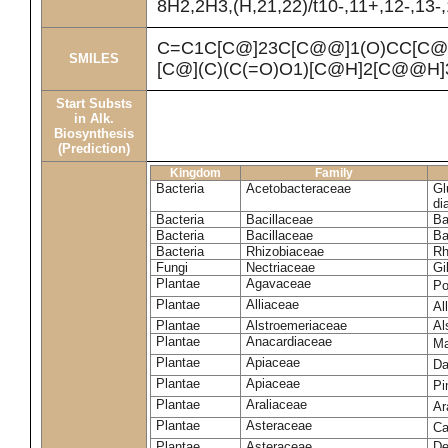
8H2,2H3,(H,21,22)/t10-,11+,12-,13-
C=C1C[C@]23C[C@@]1(O)CC[C@
SMILES
[C@](C)(C(=O)O1)[C@H]2[C@@H]
Start Substs
in Alk.
Biosynthesis
(Prediction)
Kingdom
Family
Bacteria
Acetobacteraceae
Gl
di
Bacteria
Bacillaceae
Ba
Bacteria
Bacillaceae
Ba
Bacteria
Rhizobiaceae
Rh
Fungi
Nectriaceae
Gi
Plantae
Agavaceae
Po
Plantae
Alliaceae
Al
Plantae
Alstroemeriaceae
Al
Plantae
Anacardiaceae
Ma
Plantae
Apiaceae
Da
Plantae
Apiaceae
Pi
Plantae
Araliaceae
Ar
Plantae
Asteraceae
Ca
Plantae
Asteraceae
De