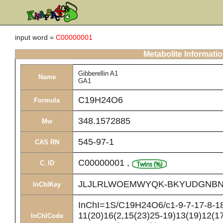
input word =
C00000001
Metabolite Informati
Gibberellin A1
Name
GA1
C19H24O6
Formula
348.1572885
Mw
545-97-1
CAS RN
C00000001
,
C_ID
JLJLRLWOEMWYQK-BKYUDGNBN
InChIKey
InChI=1S/C19H24O6/c1-9-7-17-8-18(
11(20)16(2,15(23)25-19)13(19)12(1
InChICode