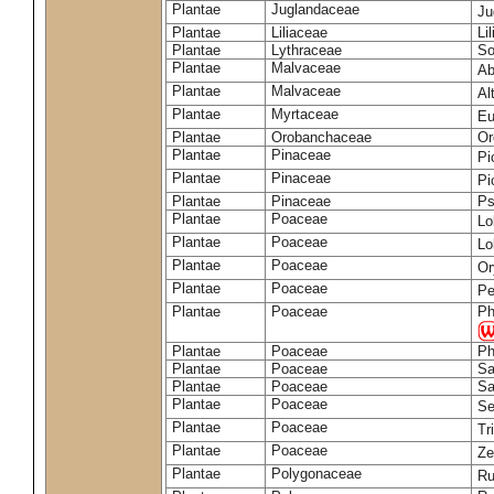
Plantae
Juglandaceae
Ju
Plantae
Liliaceae
Li
Plantae
Lythraceae
So
Plantae
Malvaceae
Ab
Plantae
Malvaceae
Al
Plantae
Myrtaceae
Eu
Plantae
Orobanchaceae
Or
Plantae
Pinaceae
Pi
Plantae
Pinaceae
Pi
Plantae
Pinaceae
Ps
Plantae
Poaceae
Lo
Plantae
Poaceae
Lo
Plantae
Poaceae
Or
Plantae
Poaceae
Pe
Plantae
Poaceae
Ph
Plantae
Poaceae
Ph
Plantae
Poaceae
Sa
Plantae
Poaceae
Sa
Plantae
Poaceae
Se
Plantae
Poaceae
Tr
Plantae
Poaceae
Z
Plantae
Polygonaceae
Ru