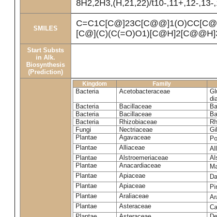
8H2,2H3,(H,21,22)/t10-,11+,12-,13-
C=C1C[C@]23C[C@@]1(O)CC[C@
SMILES
[C@](C)(C(=O)O1)[C@H]2[C@@H]
Start Substs
in Alk.
Biosynthesis
(Prediction)
Kingdom
Family
Bacteria
Acetobacteraceae
Gl
di
Bacteria
Bacillaceae
Ba
Bacteria
Bacillaceae
Ba
Bacteria
Rhizobiaceae
Rh
Fungi
Nectriaceae
Gi
Plantae
Agavaceae
Po
Plantae
Alliaceae
Al
Plantae
Alstroemeriaceae
Al
Plantae
Anacardiaceae
Ma
Plantae
Apiaceae
Da
Plantae
Apiaceae
Pi
Plantae
Araliaceae
Ar
Plantae
Asteraceae
Ca
Plantae
Asteraceae
De