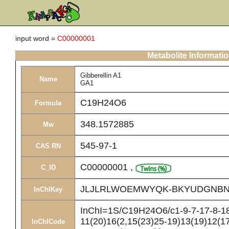
input word =
C00000001
Metabolite Informati
Gibberellin A1
Name
GA1
C19H24O6
Formula
348.1572885
Mw
545-97-1
CAS RN
C00000001
,
C_ID
JLJLRLWOEMWYQK-BKYUDGNBN
InChIKey
InChI=1S/C19H24O6/c1-9-7-17-8-18(
11(20)16(2,15(23)25-19)13(19)12(1
InChICode