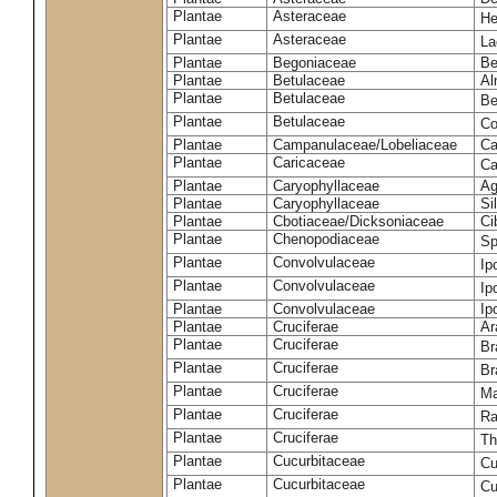
Plantae
Asteraceae
He
Plantae
Asteraceae
La
Plantae
Begoniaceae
Be
Plantae
Betulaceae
Al
Plantae
Betulaceae
Be
Plantae
Betulaceae
Co
Plantae
Campanulaceae/Lobeliaceae
Ca
Plantae
Caricaceae
Ca
Plantae
Caryophyllaceae
Ag
Plantae
Caryophyllaceae
Si
Plantae
Cbotiaceae/Dicksoniaceae
Ci
Plantae
Chenopodiaceae
Sp
Plantae
Convolvulaceae
Ip
Plantae
Convolvulaceae
Ip
Plantae
Convolvulaceae
Ip
Plantae
Cruciferae
Ar
Plantae
Cruciferae
Br
Plantae
Cruciferae
Br
Plantae
Cruciferae
Ma
Plantae
Cruciferae
Ra
Plantae
Cruciferae
Th
Plantae
Cucurbitaceae
Cu
Plantae
Cucurbitaceae
Cu