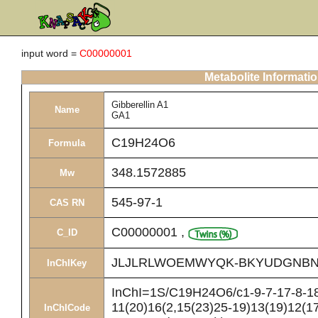
input word =
C00000001
Metabolite Informati
Gibberellin A1
Name
GA1
C19H24O6
Formula
348.1572885
Mw
545-97-1
CAS RN
C00000001
,
C_ID
JLJLRLWOEMWYQK-BKYUDGNBN
InChIKey
InChI=1S/C19H24O6/c1-9-7-17-8-18(
11(20)16(2,15(23)25-19)13(19)12(1
InChICode