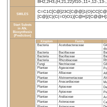
8H2,2H3,(H,21,22)/t10-,11+,12-,13-
C=C1C[C@]23C[C@@]1(O)CC[C@
SMILES
[C@](C)(C(=O)O1)[C@H]2[C@@H]
Start Substs
in Alk.
Biosynthesis
(Prediction)
Kingdom
Family
Bacteria
Acetobacteraceae
Gl
di
Bacteria
Bacillaceae
Ba
Bacteria
Bacillaceae
Ba
Bacteria
Rhizobiaceae
Rh
Fungi
Nectriaceae
Gi
Plantae
Agavaceae
Po
Plantae
Alliaceae
Al
Plantae
Alstroemeriaceae
Al
Plantae
Anacardiaceae
Ma
Plantae
Apiaceae
Da
Plantae
Apiaceae
Pi
Plantae
Araliaceae
Ar
Plantae
Asteraceae
Ca
Plantae
Asteraceae
De