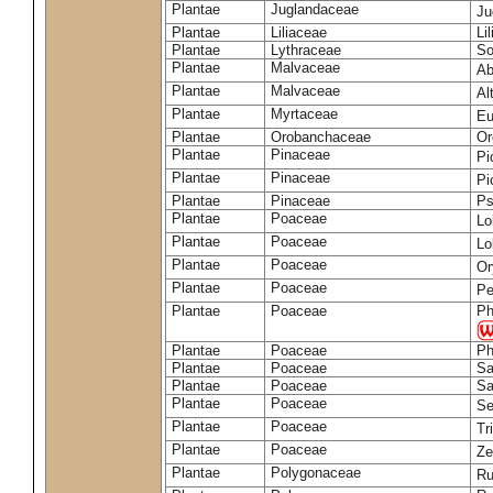
Plantae
Juglandaceae
Ju
Plantae
Liliaceae
Li
Plantae
Lythraceae
So
Plantae
Malvaceae
Ab
Plantae
Malvaceae
Al
Plantae
Myrtaceae
Eu
Plantae
Orobanchaceae
Or
Plantae
Pinaceae
Pi
Plantae
Pinaceae
Pi
Plantae
Pinaceae
Ps
Plantae
Poaceae
Lo
Plantae
Poaceae
Lo
Plantae
Poaceae
Or
Plantae
Poaceae
Pe
Plantae
Poaceae
Ph
Plantae
Poaceae
Ph
Plantae
Poaceae
Sa
Plantae
Poaceae
Sa
Plantae
Poaceae
Se
Plantae
Poaceae
Tr
Plantae
Poaceae
Z
Plantae
Polygonaceae
Ru