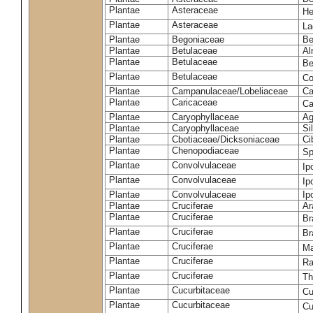
Plantae
Asteraceae
He
Plantae
Asteraceae
La
Plantae
Begoniaceae
Be
Plantae
Betulaceae
Al
Plantae
Betulaceae
Be
Plantae
Betulaceae
Co
Plantae
Campanulaceae/Lobeliaceae
Ca
Plantae
Caricaceae
Ca
Plantae
Caryophyllaceae
Ag
Plantae
Caryophyllaceae
Si
Plantae
Cbotiaceae/Dicksoniaceae
Ci
Plantae
Chenopodiaceae
Sp
Plantae
Convolvulaceae
Ip
Plantae
Convolvulaceae
Ip
Plantae
Convolvulaceae
Ip
Plantae
Cruciferae
Ar
Plantae
Cruciferae
Br
Plantae
Cruciferae
Br
Plantae
Cruciferae
Ma
Plantae
Cruciferae
Ra
Plantae
Cruciferae
Th
Plantae
Cucurbitaceae
Cu
Plantae
Cucurbitaceae
Cu