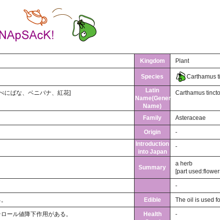
Kingdom
Plant
Species
Carthamus ti
Latin
 saffron、べにばな、ベニバナ、紅花]
Carthamus tinctor
Name(General
Name)
Family
Asteraceae
Origin
-
Introduction
-
into Japan
a herb
Summary
[part used:flower
-
る。
Edible
The oil is used f
テロール値降下作用がある。
Health
-