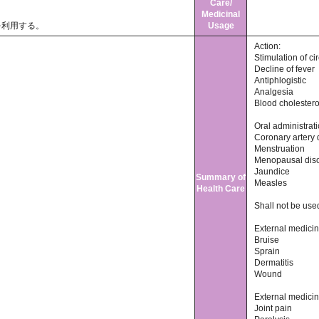
Care/
Medicinal
を利用する。
Usage
Action:
Stimulation of ci
Decline of fever
Antiphlogistic
Analgesia
Blood cholestero
Oral administrati
Coronary artery
Menstruation
Menopausal dis
Jaundice
Summary of
Measles
Health Care
Shall not be us
External medicin
Bruise
Sprain
Dermatitis
Wound
External medicin
Joint pain