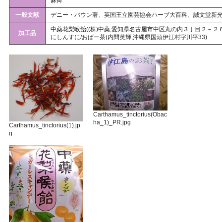
麻痺
一般文献
デニー・バウン著、英国王立園芸協会ハーブ大百科、誠文堂新光社(
中薬花梨喉飴((株)中薬,愛知県名古屋市中区丸の内３丁目２－２６
加工品
にしんすに/おばー茶(内間英輝,沖縄県国頭伊江村字川平33)
Carthamus_tinctorius(Obac
ha_1)_PR.jpg
Carthamus_tinctorius(1).jp
g