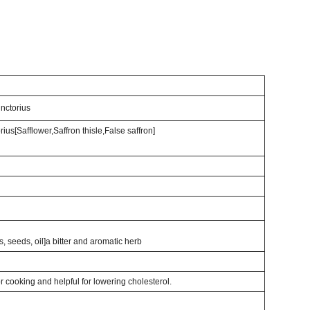
nctorius
ius[Safflower,Saffron thisle,False saffron]
s, seeds, oil]a bitter and aromatic herb
or cooking and helpful for lowering cholesterol.