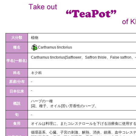
大分類
植物
種名
Carthamus tinctorius
Carthamus tinctorius[Safflower、Saffron thisle、False
学名(一般名)
科名
キク科
原産/分布
-
-
日本伝来
ハーブの一種
概説
[花、種子、オイル]苦い芳香性のハーブ。
旬
-
食用
オイルは料理に、またコレステロールを下げる治療食に使用す
循環器系、心臓、子宮の刺激、解熱、消炎、鎮痛、血中コレス