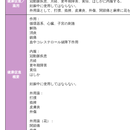
健康促進／
冠動脈疾患、月経、更年期障害、黄疸、はしかに内服する。
薬用
妊娠中に使用してはならない。
外用薬として、打撲、捻挫、皮膚炎、外傷、関節痛と麻痺に花
作用：
循環器系、心臓、子宮の刺激
解熱
消炎
鎮痛
血中コレステロール値降下作用
内服：
冠動脈疾患
月経
更年期障害
黄疸
健康促進
はしか
概要
妊娠中に使用してはならない。
外用薬：
打撲
捻挫
皮膚炎
外傷
外用薬（花）：
関節痛