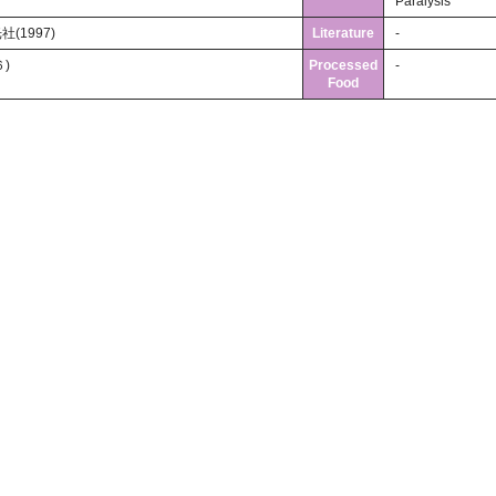
Paralysis
1997)
Literature
-
)
Processed
-
Food