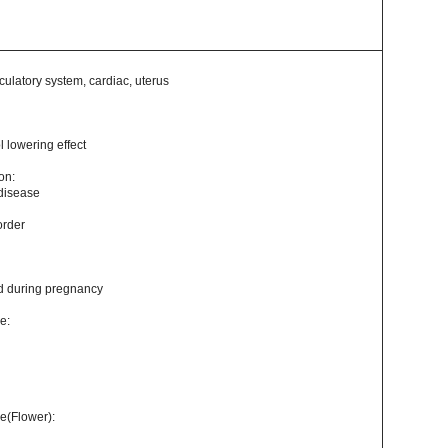
rculatory system, cardiac, uterus
l lowering effect
on:
 disease
order
ed during pregnancy
e:
e(Flower):