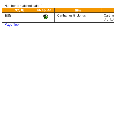
Number of matched data : 1
大分類
KNApSAcK
種名
植物
Carthamus tinctorius
Cartha
ナ、紅
Page Top