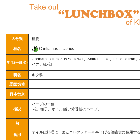
大分類
植物
種名
Carthamus tinctorius
Carthamus tinctorius[Safflower、Saffron thisle、False sa
学名(一般名)
バナ、紅花]
科名
キク科
原産/分布
-
-
日本伝来
ハーブの一種
概説
[花、種子、オイル]苦い芳香性のハーブ。
旬
-
オイルは料理に、またコレステロールを下げる治療食に使用す
食用