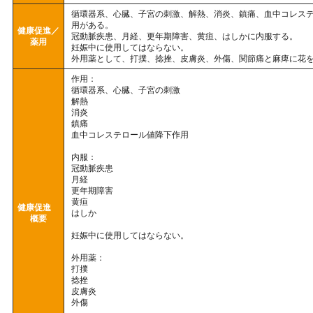
循環器系、心臓、子宮の刺激、解熱、消炎、鎮痛、血中コレス
用がある。
健康促進／
冠動脈疾患、月経、更年期障害、黄疸、はしかに内服する。
薬用
妊娠中に使用してはならない。
外用薬として、打撲、捻挫、皮膚炎、外傷、関節痛と麻痺に花
作用：
循環器系、心臓、子宮の刺激
解熱
消炎
鎮痛
血中コレステロール値降下作用
内服：
冠動脈疾患
月経
更年期障害
黄疸
健康促進
はしか
概要
妊娠中に使用してはならない。
外用薬：
打撲
捻挫
皮膚炎
外傷