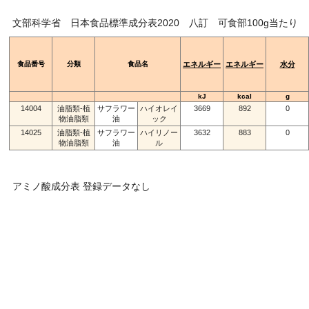
文部科学省 日本食品標準成分表2020 八訂 可食部100g当たり
食品番号
分類
食品名
エネルギー
エネルギー
水分
kJ
kcal
g
14004
油脂類-植
サフラワー
ハイオレイ
3669
892
0
物油脂類
油
ック
14025
油脂類-植
サフラワー
ハイリノー
3632
883
0
物油脂類
油
ル
アミノ酸成分表 登録データなし