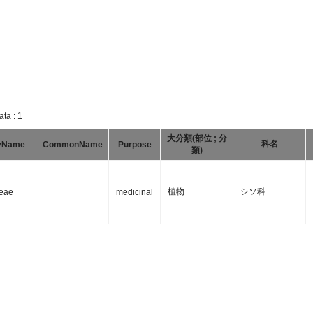
ta : 1
大分類(部位 ; 分
科名
yName
CommonName
Purpose
類)
植物
シソ科
eae
medicinal