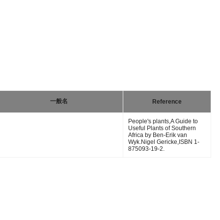
一般名
Reference
People's plants,A Guide to
Useful Plants of Southern
Africa by Ben-Erik van
Wyk.Nigel Gericke,ISBN 1-
875093-19-2.