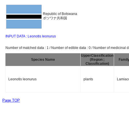
Republic of Botswana
ボツワナ共和国
INPUT DATA : Leonotis leonurus
Number of matched data : 1 / Number of edible data : 0 / Number of medicinal da
UpperClassification
Species Name
(Region ;
Famil
Classification)
Leonotis leonurus
plants
Lamiac
Page TOP