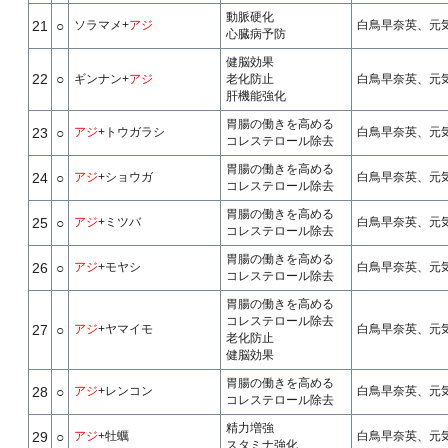
動脈硬化
21
○
ソラマメ+
アジ
白鳥早奈英、元気
心臓病予防
健脳効果
22
○
ギンナン+
アジ
老化防止
白鳥早奈英、元気
肝機能強化
胃腸の働きを高める
23
○
アジ
+トウガラシ
白鳥早奈英、元気
コレステロール除去
胃腸の働きを高める
24
○
アジ
+ショウガ
白鳥早奈英、元気
コレステロール除去
胃腸の働きを高める
25
○
アジ
+ミツバ
白鳥早奈英、元気
コレステロール除去
胃腸の働きを高める
26
○
アジ
+モヤシ
白鳥早奈英、元気
コレステロール除去
胃腸の働きを高める
コレステロール除去
27
○
アジ
+ヤマイモ
白鳥早奈英、元気
老化防止
健脳効果
胃腸の働きを高める
28
○
アジ
+レンコン
白鳥早奈英、元気
コレステロール除去
精力増強
29
○
アジ
+牡蠣
白鳥早奈英、元気
スタミナ強化