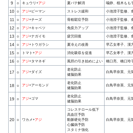
9
○
キュウリ+
アジ
夏バテ解消
喩静、植木もも子
10
○
アジ
+ピーマン
ストレス緩和
小池澄子監修、食
11
○
アジ
+チーズ
骨粗鬆症予防
小池澄子監修、食
12
○
アジ
+キャベツ
免疫力アップ
小池澄子監修、食
13
○
アジ
+ナガイモ
疲労回復
小池澄子監修、食
14
○
アジ
+トウガラシ
夏冷えの改善
早乙女孝子、漢方
15
○
トマト+
アジ
消化吸収を促進
早乙女孝子、漢方
16
○
アジ
+タマネギ
風邪の引き始めによい
橋口亮、橋口玲子
老化防止
17
○
アジ
+ダイズ
白鳥早奈英、元気
健脳効果
老化防止
18
○
アジ
+アーモンド
白鳥早奈英、元気
健脳効果
老化防止
19
○
アジ
+ゴマ
白鳥早奈英、元気
健脳効果
コレステロール低下
高血圧予防
20
○
ワカメ+
アジ
動脈硬化予防
白鳥早奈英、元気
心臓病予防
スタミナ強化