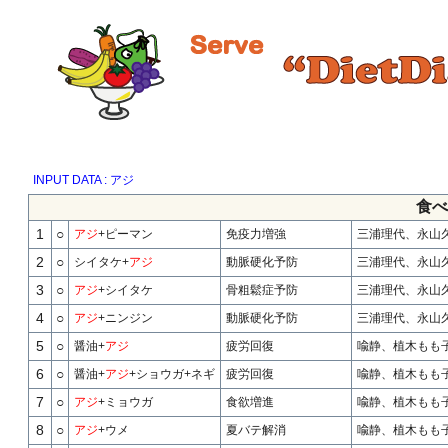
INPUT DATA : アジ
食べ
1
○
アジ
+ピーマン
免疫力増強
三浦理代、永山久
2
○
シイタケ+
アジ
動脈硬化予防
三浦理代、永山久
3
○
アジ
+シイタケ
骨粗鬆症予防
三浦理代、永山久
4
○
アジ
+ニンジン
動脈硬化予防
三浦理代、永山久
5
○
醤油+
アジ
疲労回復
喩静、植木もも子
6
○
醤油+
アジ
+ショウガ+ネギ
疲労回復
喩静、植木もも子
7
○
アジ
+ミョウガ
食欲増進
喩静、植木もも子
8
○
アジ
+ウメ
夏バテ解消
喩静、植木もも子